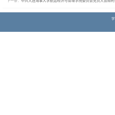
下一条：
中共大连海事大学航运经济与管理学院委员会党员大会顺利
学