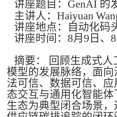
的
讲座题目：
GenAI
主讲人：
Haiyuan Wan
讲座地点：
自动化码
月
日、
讲座时间：
8
9
8
摘要：
回顾生成式人
模型的发展脉络，面向
法可信、数据可信、应
态交互与通用化智能体
生态为典型闭合场景，
供应链碳排追踪的闭环